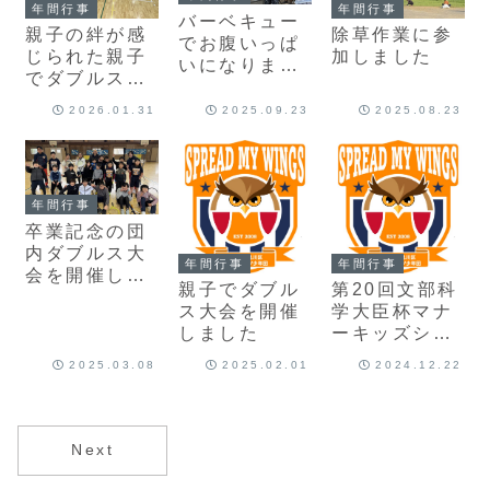
年間行事
年間行事
バーベキュー
親子の絆が感
除草作業に参
でお腹いっぱ
じられた親子
加しました
いになりまし
でダブルス大
た
会でした！
2026.01.31
2025.09.23
2025.08.23
年間行事
卒業記念の団
内ダブルス大
年間行事
年間行事
会を開催しま
親子でダブル
第20回文部科
した
ス大会を開催
学大臣杯マナ
しました
ーキッズショ
ートテニス全
2025.03.08
2025.02.01
2024.12.22
国小学生団体
戦に出場しま
した
Next